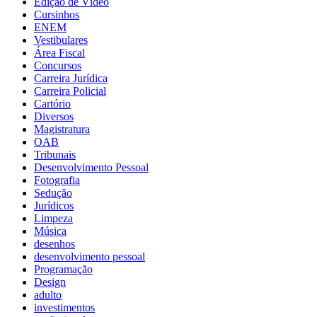
Edição de Vídeo
Cursinhos
ENEM
Vestibulares
Área Fiscal
Concursos
Carreira Jurídica
Carreira Policial
Cartório
Diversos
Magistratura
OAB
Tribunais
Desenvolvimento Pessoal
Fotografia
Sedução
Jurídicos
Limpeza
Música
desenhos
desenvolvimento pessoal
Programação
Design
adulto
investimentos