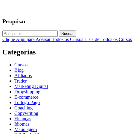
Pesquisar
Buscar
Clique Aqui para Acessar Todos os Cursos
Lista de Todos os Cursos
Categorias
Cursos
Blog
Afiliados
Trader
Marketing Digital
Dropshipping
E-commerce
Tráfego Pago
Coaching
Copywriting
Finanças
Idiomas
Maquiagem