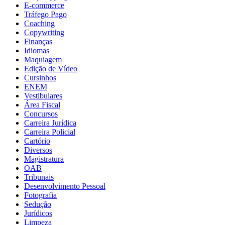
E-commerce
Tráfego Pago
Coaching
Copywriting
Finanças
Idiomas
Maquiagem
Edição de Vídeo
Cursinhos
ENEM
Vestibulares
Área Fiscal
Concursos
Carreira Jurídica
Carreira Policial
Cartório
Diversos
Magistratura
OAB
Tribunais
Desenvolvimento Pessoal
Fotografia
Sedução
Jurídicos
Limpeza