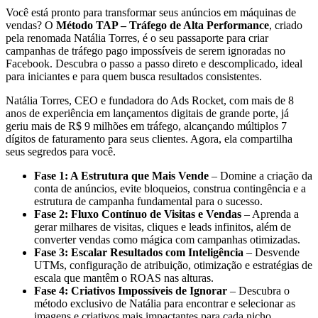
Você está pronto para transformar seus anúncios em máquinas de
vendas? O
Método TAP – Tráfego de Alta Performance
, criado
pela renomada Natália Torres, é o seu passaporte para criar
campanhas de tráfego pago impossíveis de serem ignoradas no
Facebook. Descubra o passo a passo direto e descomplicado, ideal
para iniciantes e para quem busca resultados consistentes.
Natália Torres, CEO e fundadora do Ads Rocket, com mais de 8
anos de experiência em lançamentos digitais de grande porte, já
geriu mais de R$ 9 milhões em tráfego, alcançando múltiplos 7
dígitos de faturamento para seus clientes. Agora, ela compartilha
seus segredos para você.
Fase 1: A Estrutura que Mais Vende
– Domine a criação da
conta de anúncios, evite bloqueios, construa contingência e a
estrutura de campanha fundamental para o sucesso.
Fase 2: Fluxo Contínuo de Visitas e Vendas
– Aprenda a
gerar milhares de visitas, cliques e leads infinitos, além de
converter vendas como mágica com campanhas otimizadas.
Fase 3: Escalar Resultados com Inteligência
– Desvende
UTMs, configuração de atribuição, otimização e estratégias de
escala que mantêm o ROAS nas alturas.
Fase 4: Criativos Impossíveis de Ignorar
– Descubra o
método exclusivo de Natália para encontrar e selecionar as
imagens e criativos mais impactantes para cada nicho.