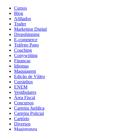
Cursos
Blog
Afiliados
Trader
Marketing Digital
Dropshipping
E-commerce
Tráfego Pago
Coaching
Copywriting
Finanças
Idiomas
Maquiagem
Edição de Vídeo
Cursinhos
ENEM
Vestibulares
Área Fiscal
Concursos
Carreira Jurídica
Carreira Policial
Cartório
Diversos
Magistratura