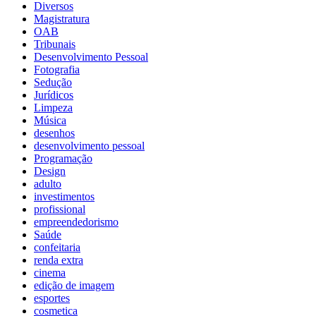
Diversos
Magistratura
OAB
Tribunais
Desenvolvimento Pessoal
Fotografia
Sedução
Jurídicos
Limpeza
Música
desenhos
desenvolvimento pessoal
Programação
Design
adulto
investimentos
profissional
empreendedorismo
Saúde
confeitaria
renda extra
cinema
edição de imagem
esportes
cosmetica