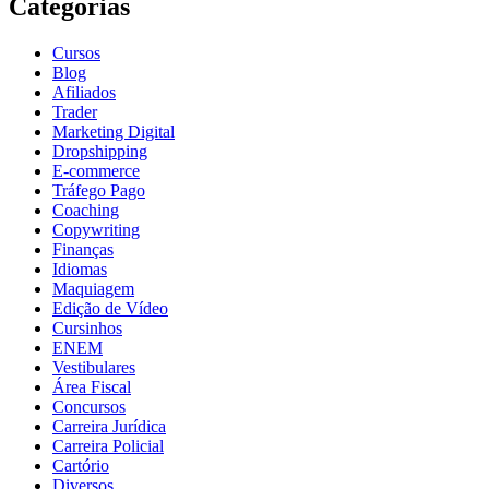
Categorias
Cursos
Blog
Afiliados
Trader
Marketing Digital
Dropshipping
E-commerce
Tráfego Pago
Coaching
Copywriting
Finanças
Idiomas
Maquiagem
Edição de Vídeo
Cursinhos
ENEM
Vestibulares
Área Fiscal
Concursos
Carreira Jurídica
Carreira Policial
Cartório
Diversos