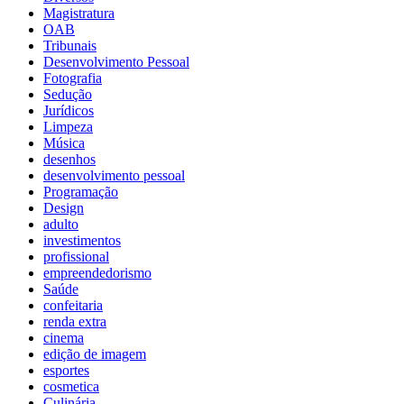
Magistratura
OAB
Tribunais
Desenvolvimento Pessoal
Fotografia
Sedução
Jurídicos
Limpeza
Música
desenhos
desenvolvimento pessoal
Programação
Design
adulto
investimentos
profissional
empreendedorismo
Saúde
confeitaria
renda extra
cinema
edição de imagem
esportes
cosmetica
Culinária