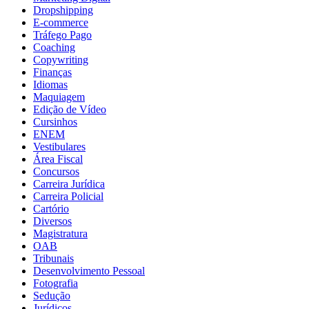
Dropshipping
E-commerce
Tráfego Pago
Coaching
Copywriting
Finanças
Idiomas
Maquiagem
Edição de Vídeo
Cursinhos
ENEM
Vestibulares
Área Fiscal
Concursos
Carreira Jurídica
Carreira Policial
Cartório
Diversos
Magistratura
OAB
Tribunais
Desenvolvimento Pessoal
Fotografia
Sedução
Jurídicos