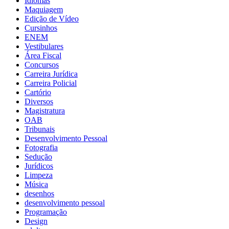
Idiomas
Maquiagem
Edição de Vídeo
Cursinhos
ENEM
Vestibulares
Área Fiscal
Concursos
Carreira Jurídica
Carreira Policial
Cartório
Diversos
Magistratura
OAB
Tribunais
Desenvolvimento Pessoal
Fotografia
Sedução
Jurídicos
Limpeza
Música
desenhos
desenvolvimento pessoal
Programação
Design