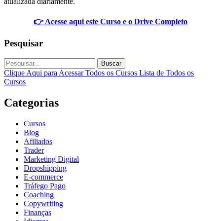
atualizada diariamente.
👉 Acesse aqui este Curso e o Drive Completo
Pesquisar
Buscar
Clique Aqui para Acessar Todos os Cursos
Lista de Todos os
Cursos
Categorias
Cursos
Blog
Afiliados
Trader
Marketing Digital
Dropshipping
E-commerce
Tráfego Pago
Coaching
Copywriting
Finanças