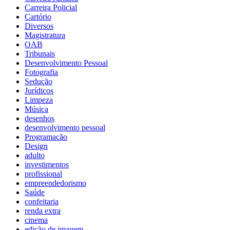
Carreira Policial
Cartório
Diversos
Magistratura
OAB
Tribunais
Desenvolvimento Pessoal
Fotografia
Sedução
Jurídicos
Limpeza
Música
desenhos
desenvolvimento pessoal
Programação
Design
adulto
investimentos
profissional
empreendedorismo
Saúde
confeitaria
renda extra
cinema
edição de imagem