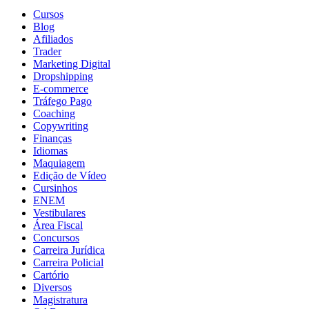
Cursos
Blog
Afiliados
Trader
Marketing Digital
Dropshipping
E-commerce
Tráfego Pago
Coaching
Copywriting
Finanças
Idiomas
Maquiagem
Edição de Vídeo
Cursinhos
ENEM
Vestibulares
Área Fiscal
Concursos
Carreira Jurídica
Carreira Policial
Cartório
Diversos
Magistratura