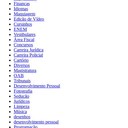
Finanças
Idiomas
Maquiagem
Edição de Vídeo
Cursinhos
ENEM
Vestibulares
Área Fiscal
Concursos
Carreira Jurídica
Carreira Policial
Cartório
Diversos
Magistratura
OAB
Tribunais
Desenvolvimento Pessoal
Fotografia
Sedução
Jurídicos
Limpeza
Música
desenhos
desenvolvimento pessoal
Programação