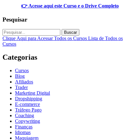
👉 Acesse aqui este Curso e o Drive Completo
Pesquisar
Buscar
Clique Aqui para Acessar Todos os Cursos
Lista de Todos os
Cursos
Categorias
Cursos
Blog
Afiliados
Trader
Marketing Digital
Dropshipping
E-commerce
Tráfego Pago
Coaching
Copywriting
Finanças
Idiomas
Maquiagem