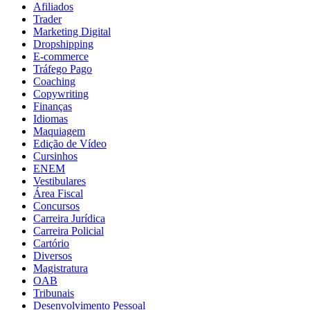
Afiliados
Trader
Marketing Digital
Dropshipping
E-commerce
Tráfego Pago
Coaching
Copywriting
Finanças
Idiomas
Maquiagem
Edição de Vídeo
Cursinhos
ENEM
Vestibulares
Área Fiscal
Concursos
Carreira Jurídica
Carreira Policial
Cartório
Diversos
Magistratura
OAB
Tribunais
Desenvolvimento Pessoal