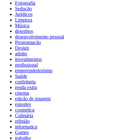
Fotografia
Sedução
Jurídicos
Limpeza
Música
desenhos
desenvolvimento pessoal
Programação
Design
adulto
investimentos
profissional
empreendedorismo
Saúde
confeitaria
renda extra
cinema
edição de imagem
esportes
cosmetica
Culinária
religião
informatica
Games
trabalho