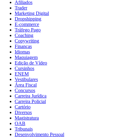
Afiliados
Trader
Marketing Digital
Dropshipping
E-commerce
Tráfego Pago
Coaching
Copywriting
Finanças
Idiomas
Maquiagem
Edição de Vídeo
Cursinhos
ENEM
Vestibulares
Área Fiscal
Concursos
Carreira Jurídica
Carreira Policial
Cartório
Diversos
Magistratura
OAB
Tribunais
Desenvolvimento Pessoal