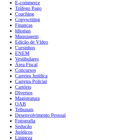
E-commerce
Tráfego Pago
Coaching
Copywriting
Finanças
Idiomas
Maquiagem
Edição de Vídeo
Cursinhos
ENEM
Vestibulares
Área Fiscal
Concursos
Carreira Jurídica
Carreira Policial
Cartório
Diversos
Magistratura
OAB
Tribunais
Desenvolvimento Pessoal
Fotografia
Sedução
Jurídicos
Limpeza