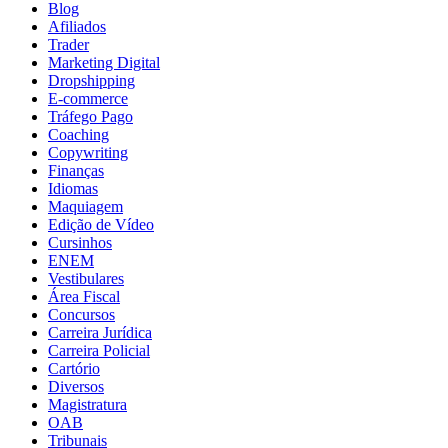
Blog
Afiliados
Trader
Marketing Digital
Dropshipping
E-commerce
Tráfego Pago
Coaching
Copywriting
Finanças
Idiomas
Maquiagem
Edição de Vídeo
Cursinhos
ENEM
Vestibulares
Área Fiscal
Concursos
Carreira Jurídica
Carreira Policial
Cartório
Diversos
Magistratura
OAB
Tribunais