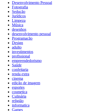
Desenvolvimento Pessoal
Fotografia
Sedução
Jurídicos
Limpeza
Música
desenhos
desenvolvimento pessoal
Programação
Design
adulto
investimentos
profissional
empreendedorismo
Saúde
confeitaria
renda extra
cinema
edição de imagem
esportes
cosmetica
Culinária
religião
informatica
Games