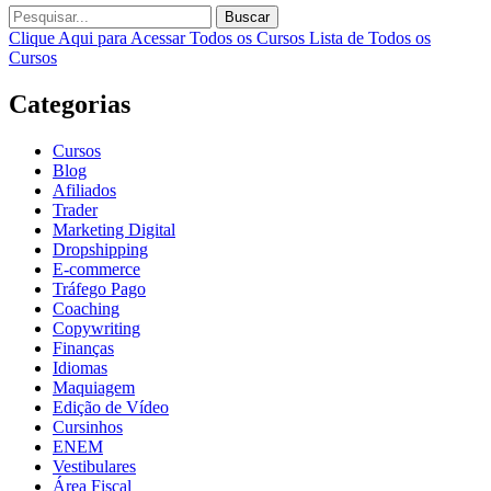
Buscar
Clique Aqui para Acessar Todos os Cursos
Lista de Todos os
Cursos
Categorias
Cursos
Blog
Afiliados
Trader
Marketing Digital
Dropshipping
E-commerce
Tráfego Pago
Coaching
Copywriting
Finanças
Idiomas
Maquiagem
Edição de Vídeo
Cursinhos
ENEM
Vestibulares
Área Fiscal