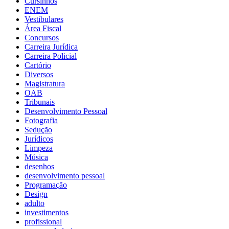
Cursinhos
ENEM
Vestibulares
Área Fiscal
Concursos
Carreira Jurídica
Carreira Policial
Cartório
Diversos
Magistratura
OAB
Tribunais
Desenvolvimento Pessoal
Fotografia
Sedução
Jurídicos
Limpeza
Música
desenhos
desenvolvimento pessoal
Programação
Design
adulto
investimentos
profissional