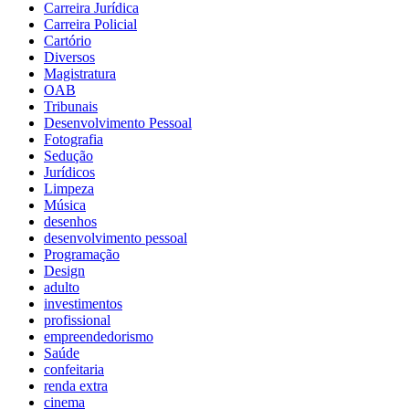
Carreira Jurídica
Carreira Policial
Cartório
Diversos
Magistratura
OAB
Tribunais
Desenvolvimento Pessoal
Fotografia
Sedução
Jurídicos
Limpeza
Música
desenhos
desenvolvimento pessoal
Programação
Design
adulto
investimentos
profissional
empreendedorismo
Saúde
confeitaria
renda extra
cinema