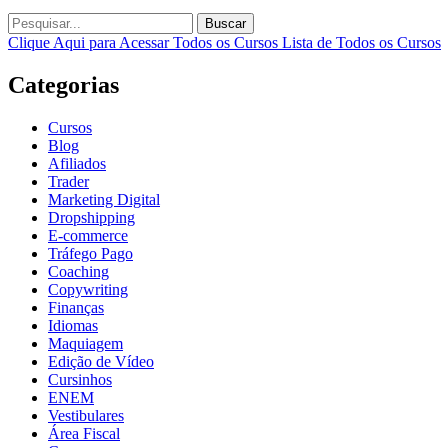
Buscar
Clique Aqui para Acessar Todos os Cursos
Lista de Todos os Cursos
Categorias
Cursos
Blog
Afiliados
Trader
Marketing Digital
Dropshipping
E-commerce
Tráfego Pago
Coaching
Copywriting
Finanças
Idiomas
Maquiagem
Edição de Vídeo
Cursinhos
ENEM
Vestibulares
Área Fiscal