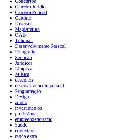
Concursos
Carreira Jurídica
Carreira Policial
Cartório
Diversos
Magistratura
OAB
Tribunais
Desenvolvimento Pessoal
Fotografia
Sedução
Jurídicos
Limpeza
Música
desenhos
desenvolvimento pessoal
Programação
Design
adulto
investimentos
profissional
empreendedorismo
Saúde
confeitaria
renda extra