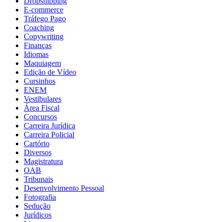
Dropshipping
E-commerce
Tráfego Pago
Coaching
Copywriting
Finanças
Idiomas
Maquiagem
Edição de Vídeo
Cursinhos
ENEM
Vestibulares
Área Fiscal
Concursos
Carreira Jurídica
Carreira Policial
Cartório
Diversos
Magistratura
OAB
Tribunais
Desenvolvimento Pessoal
Fotografia
Sedução
Jurídicos