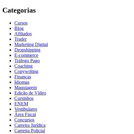
Categorias
Cursos
Blog
Afiliados
Trader
Marketing Digital
Dropshipping
E-commerce
Tráfego Pago
Coaching
Copywriting
Finanças
Idiomas
Maquiagem
Edição de Vídeo
Cursinhos
ENEM
Vestibulares
Área Fiscal
Concursos
Carreira Jurídica
Carreira Policial