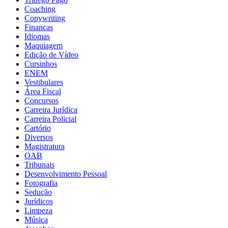
Coaching
Copywriting
Finanças
Idiomas
Maquiagem
Edição de Vídeo
Cursinhos
ENEM
Vestibulares
Área Fiscal
Concursos
Carreira Jurídica
Carreira Policial
Cartório
Diversos
Magistratura
OAB
Tribunais
Desenvolvimento Pessoal
Fotografia
Sedução
Jurídicos
Limpeza
Música