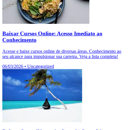
Baixar Cursos Online: Acesso Imediato ao
Conhecimento
Acesse e baixe cursos online de diversas áreas. Conhecimento ao
seu alcance para impulsionar sua carreira. Veja a lista completa!
06/03/2026
•
Uncategorized