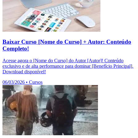
Baixar Curso [Nome do Curso] + Autor: Conteúdo
Completo!
Acesse agora o [Nome do Curso] do Autor [Autor]! Conteúdo
exclusivo e de alta performance para dominar [Benefício Principal].
Download disponível!
06/03/2026
•
Cursos