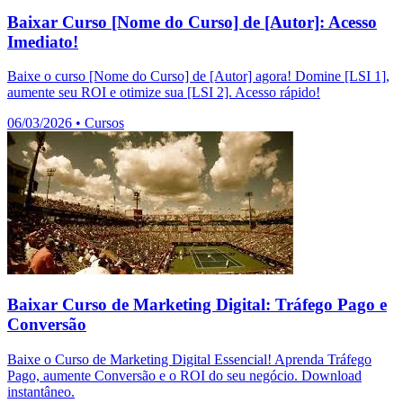
Baixar Curso [Nome do Curso] de [Autor]: Acesso
Imediato!
Baixe o curso [Nome do Curso] de [Autor] agora! Domine [LSI 1],
aumente seu ROI e otimize sua [LSI 2]. Acesso rápido!
06/03/2026
•
Cursos
Baixar Curso de Marketing Digital: Tráfego Pago e
Conversão
Baixe o Curso de Marketing Digital Essencial! Aprenda Tráfego
Pago, aumente Conversão e o ROI do seu negócio. Download
instantâneo.