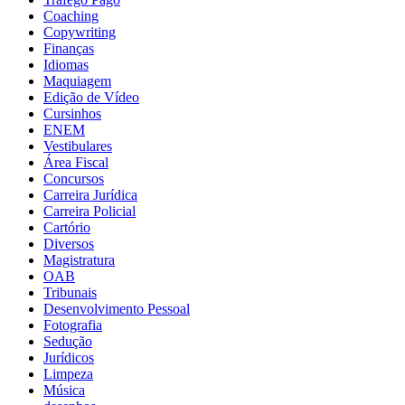
Coaching
Copywriting
Finanças
Idiomas
Maquiagem
Edição de Vídeo
Cursinhos
ENEM
Vestibulares
Área Fiscal
Concursos
Carreira Jurídica
Carreira Policial
Cartório
Diversos
Magistratura
OAB
Tribunais
Desenvolvimento Pessoal
Fotografia
Sedução
Jurídicos
Limpeza
Música