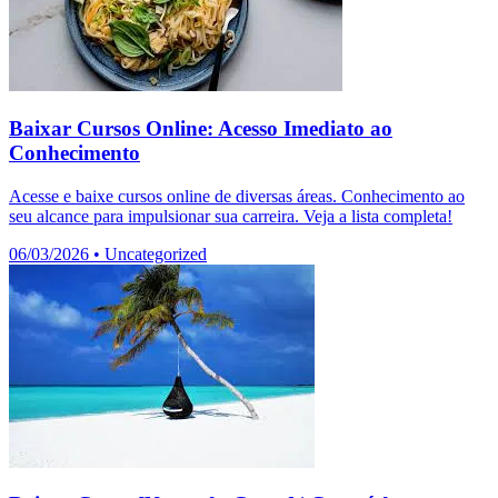
Baixar Cursos Online: Acesso Imediato ao
Conhecimento
Acesse e baixe cursos online de diversas áreas. Conhecimento ao
seu alcance para impulsionar sua carreira. Veja a lista completa!
06/03/2026
•
Uncategorized