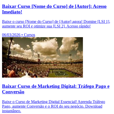
Baixar Curso [Nome do Curso] de [Autor]: Acesso
Imediato!
Baixe o curso [Nome do Curso] de [Autor] agora! Domine [LSI 1],
aumente seu ROI e otimize sua [LSI 2]. Acesso rápido!
06/03/2026
•
Cursos
Baixar Curso de Marketing Digital: Tráfego Pago e
Conversão
Baixe o Curso de Marketing Digital Essencial! Aprenda Tráfego
Pago, aumente Conversão e o ROI do seu negócio. Download
instantâneo.