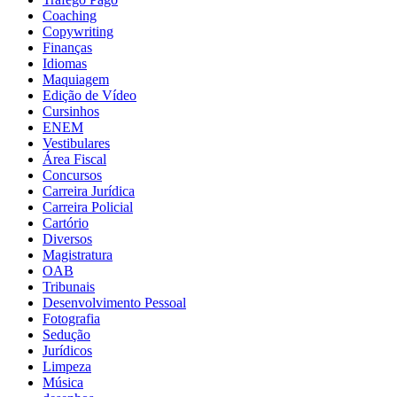
Coaching
Copywriting
Finanças
Idiomas
Maquiagem
Edição de Vídeo
Cursinhos
ENEM
Vestibulares
Área Fiscal
Concursos
Carreira Jurídica
Carreira Policial
Cartório
Diversos
Magistratura
OAB
Tribunais
Desenvolvimento Pessoal
Fotografia
Sedução
Jurídicos
Limpeza
Música