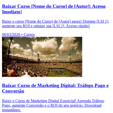
Baixar Curso [Nome do Curso] de [Autor]: Acesso
Imediato!
Baixe o curso [Nome do Curso] de [Autor] agora! Domine [LSI 1],
aumente seu ROI e otimize sua [LSI 2]. Acesso rápido!
06/03/2026
•
Cursos
Baixar Curso de Marketing Digital: Tráfego Pago e
Conversão
Baixe o Curso de Marketing Digital Essencial! Aprenda Tráfego
Pago, aumente Conversão e o ROI do seu negócio. Download
instantâneo.