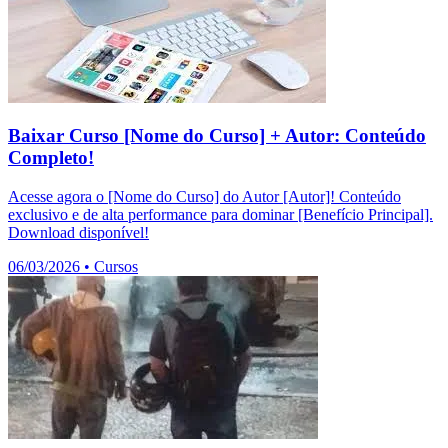
Baixar Curso [Nome do Curso] + Autor: Conteúdo
Completo!
Acesse agora o [Nome do Curso] do Autor [Autor]! Conteúdo
exclusivo e de alta performance para dominar [Benefício Principal].
Download disponível!
06/03/2026
•
Cursos