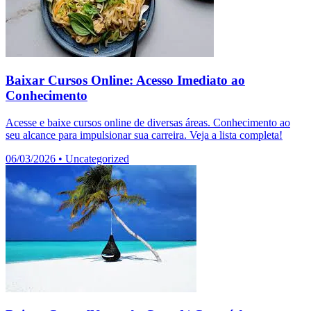
Baixar Cursos Online: Acesso Imediato ao
Conhecimento
Acesse e baixe cursos online de diversas áreas. Conhecimento ao
seu alcance para impulsionar sua carreira. Veja a lista completa!
06/03/2026
•
Uncategorized