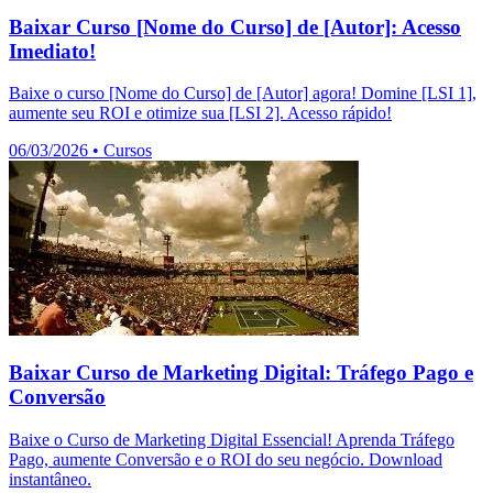
Baixar Curso [Nome do Curso] de [Autor]: Acesso
Imediato!
Baixe o curso [Nome do Curso] de [Autor] agora! Domine [LSI 1],
aumente seu ROI e otimize sua [LSI 2]. Acesso rápido!
06/03/2026
•
Cursos
Baixar Curso de Marketing Digital: Tráfego Pago e
Conversão
Baixe o Curso de Marketing Digital Essencial! Aprenda Tráfego
Pago, aumente Conversão e o ROI do seu negócio. Download
instantâneo.