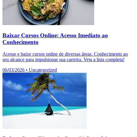
Baixar Cursos Online: Acesso Imediato ao
Conhecimento
Acesse e baixe cursos online de diversas áreas. Conhecimento ao
seu alcance para impulsionar sua carreira. Veja a lista completa!
06/03/2026
•
Uncategorized