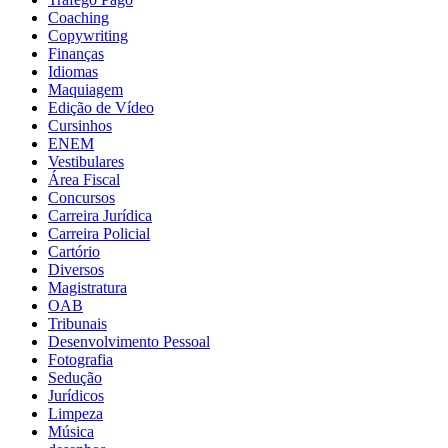
Coaching
Copywriting
Finanças
Idiomas
Maquiagem
Edição de Vídeo
Cursinhos
ENEM
Vestibulares
Área Fiscal
Concursos
Carreira Jurídica
Carreira Policial
Cartório
Diversos
Magistratura
OAB
Tribunais
Desenvolvimento Pessoal
Fotografia
Sedução
Jurídicos
Limpeza
Música