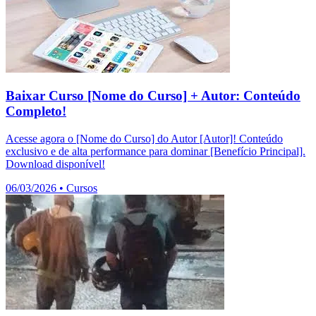
Baixar Curso [Nome do Curso] + Autor: Conteúdo
Completo!
Acesse agora o [Nome do Curso] do Autor [Autor]! Conteúdo
exclusivo e de alta performance para dominar [Benefício Principal].
Download disponível!
06/03/2026
•
Cursos