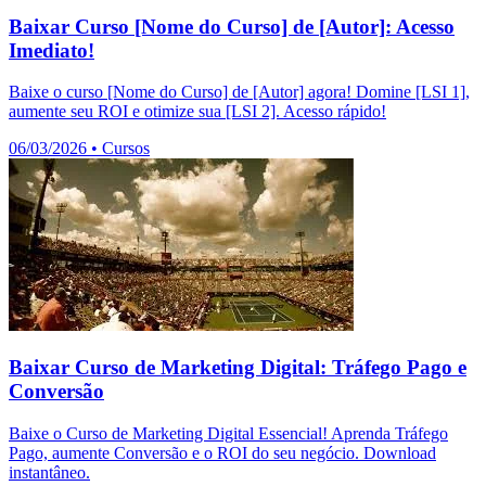
Baixar Curso [Nome do Curso] de [Autor]: Acesso
Imediato!
Baixe o curso [Nome do Curso] de [Autor] agora! Domine [LSI 1],
aumente seu ROI e otimize sua [LSI 2]. Acesso rápido!
06/03/2026
•
Cursos
Baixar Curso de Marketing Digital: Tráfego Pago e
Conversão
Baixe o Curso de Marketing Digital Essencial! Aprenda Tráfego
Pago, aumente Conversão e o ROI do seu negócio. Download
instantâneo.