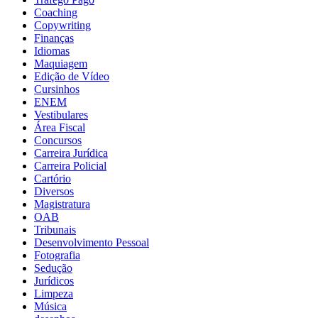
Coaching
Copywriting
Finanças
Idiomas
Maquiagem
Edição de Vídeo
Cursinhos
ENEM
Vestibulares
Área Fiscal
Concursos
Carreira Jurídica
Carreira Policial
Cartório
Diversos
Magistratura
OAB
Tribunais
Desenvolvimento Pessoal
Fotografia
Sedução
Jurídicos
Limpeza
Música