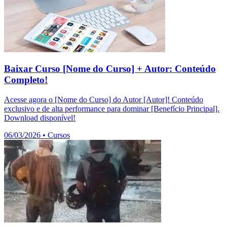
Baixar Curso [Nome do Curso] + Autor: Conteúdo
Completo!
Acesse agora o [Nome do Curso] do Autor [Autor]! Conteúdo
exclusivo e de alta performance para dominar [Benefício Principal].
Download disponível!
06/03/2026
•
Cursos